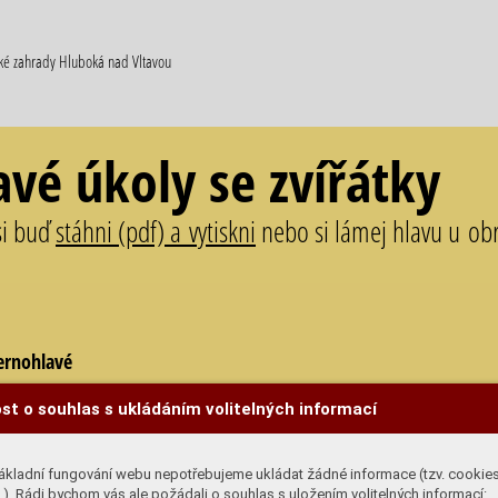
cké zahrady Hluboká nad Vltavou
avé úkoly se zvířátky
si buď
stáhni (pdf) a vytiskni
nebo si lámej hlavu u obr
černohlavé
st o souhlas s ukládáním volitelných informací
jí chutě se mění podle toho, jestli je venku teplo, nebo zima. Do
ím?
ákladní fungování webu nepotřebujeme ukládat žádné informace (tzv. cookie
). Rádi bychom vás ale požádali o souhlas s uložením volitelných informací: