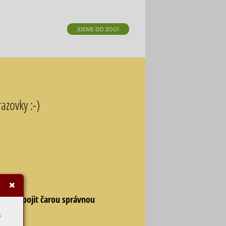
JDEME DO ZOO!
azovky :-)
kážete spojit čarou správnou
s