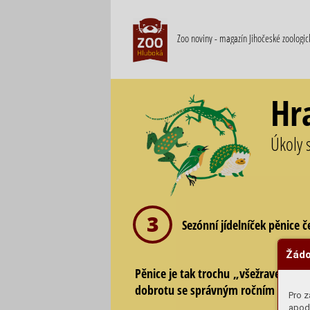
Zoo noviny - magazín Jihočeské zoologi
Hr
Úkoly 
3
Sezónní jídelníček pěnice 
Žádo
Pěnice je tak trochu „všežravec“. Je
dobrotu se správným ročním obdob
Pro z
apod.