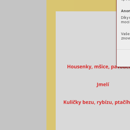
Anon
Díky 
moci 
Vaše 
znovu