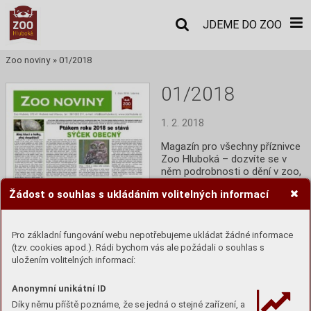
JDEME DO ZOO
Zoo noviny
»
01/2018
01/2018
1. 2. 2018
Magazín pro všechny příznivce 
Zoo Hluboká – dozvíte se v 
něm podrobnosti o dění v zoo, 
informace o zajímavých 
Žádost o souhlas s ukládáním volitelných informací
zvířatech i ochraně přírody.
Číst
Pro základní fungování webu nepotřebujeme ukládat žádné informace
(tzv. cookies apod.). Rádi bychom vás ale požádali o souhlas s
uložením volitelných informací:
Anonymní unikátní ID
Díky němu příště poznáme, že se jedná o stejné zařízení, a