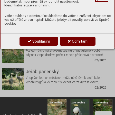
budeme tak moci přesněji vyhodnotit návštěvnost.
Identifikátor je zcela anonymní.
Vaše souhlasy a odmítnutí si ukládáme do vašeho zařízení, abychom se
vás už příště znovu neptali. Můžete je kdykoli později upravit ve Správě
cookies
Nenechte si ujít
Souhlasím
Odmítám
Editorial
Poslední číslo našeho e-magazínu připravujeme v době,
kdy se Evropa doslova peče. Francie překonává historické …
02/2026
Jeřáb panenský
V teplých letních měsících může návštěvník projít kolem
výběhu tygrů a všimnout si expozice zakryté rákosem, …
02/2026