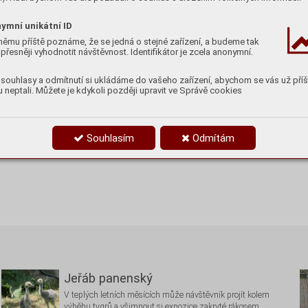
ymní unikátní ID
němu příště poznáme, že se jedná o stejné zařízení, a budeme tak
přesněji vyhodnotit návštěvnost. Identifikátor je zcela anonymní.
souhlasy a odmítnutí si ukládáme do vašeho zařízení, abychom se vás už příš
 neptali. Můžete je kdykoli později upravit ve Správě cookies
Souhlasím
Odmítám
Jeřáb panenský
V teplých letních měsících může návštěvník projít kolem
výběhu tygrů a všimnout si expozice zakryté rákosem, …