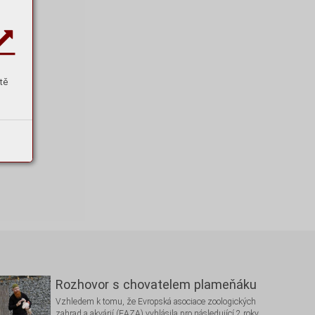
tě
Rozhovor s chovatelem plameňáku
Vzhledem k tomu, že Evropská asociace zoologických
zahrad a akvárií (EAZA) vyhlásila pro následující 2 roky …