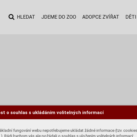
HLEDAT
JDEME DO ZOO
ADOPCE ZVÍŘAT
DĚTI
st o souhlas s ukládáním volitelných informací
ákladní fungování webu nepotřebujeme ukládat žádné informace (tzv. cookie
). Rádi bychom vás ale požádali o souhlas s uložením volitelných informací: