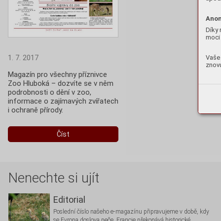
Anon
Díky 
moci 
1. 7. 2017
Vaše 
znovu
Magazín pro všechny příznivce 
Zoo Hluboká – dozvíte se v něm 
podrobnosti o dění v zoo, 
informace o zajímavých zvířatech 
i ochraně přírody.
Číst
Nenechte si ujít
Editorial
Poslední číslo našeho e-magazínu připravujeme v době, kdy
se Evropa doslova peče. Francie překonává historické …