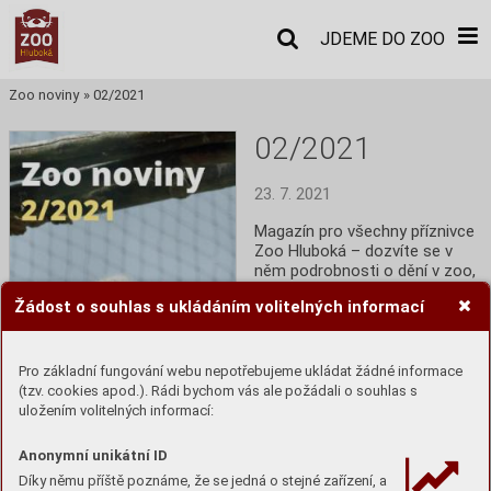
JDEME DO ZOO
Zoo noviny
»
02/2021
02/2021
23. 7. 2021
Magazín pro všechny příznivce 
Zoo Hluboká – dozvíte se v 
něm podrobnosti o dění v zoo, 
informace o zajímavých 
Žádost o souhlas s ukládáním volitelných informací
zvířatech i ochraně přírody. 
Původní verze Zoo novin 
vycházela od roku 2007 jako 
příloha Robinsona a byla 
Pro základní fungování webu nepotřebujeme ukládat žádné informace
určena především k šíření v 
(tzv. cookies apod.). Rádi bychom vás ale požádali o souhlas s
tištěné formě.
uložením volitelných informací:
Anonymní unikátní ID
Číst
Díky němu příště poznáme, že se jedná o stejné zařízení, a