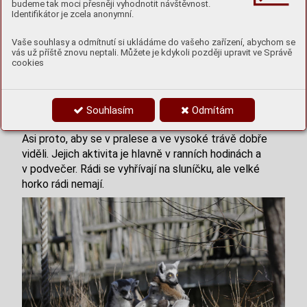
o různé druhy zvířat a mám je všechny stejně ráda. Ale
budeme tak moci přesněji vyhodnotit návštěvnost.
stejně, vždycky jsem chtěla pracovat hlavně u opic,
Identifikátor je zcela anonymní.
poloopic nebo malých drápkatých opiček. Proč?
Vlastně nevím. Možná proto, že svým chováním nám
Vaše souhlasy a odmítnutí si ukládáme do vašeho zařízení, abychom se
jsou dost podobní. A když někdy slýchám (hlavně od
vás už příště znovu neptali. Můžete je kdykoli později upravit ve Správě
cookies
dětí) různé „hlášky.“ Např.: „Ten opičák vypadá jako náš
dědeček.“ Mám co dělat, abych se nesmála nahlas.
M
y si teď chvíli budeme povídat o naší skupině lemurů
kata. Všichni je určitě znáte. Mají bílo šedivou srst a
Souhlasím
Odmítám
pruhovaný ocas, který při běhu a chůzi drží vzpřímeně.
Asi proto, aby se v pralese a ve vysoké trávě dobře
viděli. Jejich aktivita je hlavně v ranních hodinách a
v podvečer. Rádi se vyhřívají na sluníčku, ale velké
horko rádi nemají.