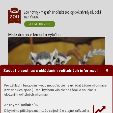
Zoo noviny - magazín Jihočeské zoologické zahrady Hluboká
nad Vltavou
JDEME DO ZOO!
Malé drama v lemuřím výběhu
Žádost o souhlas s ukládáním volitelných informací
Pro základní fungování webu nepotřebujeme ukládat žádné informace
(tzv. cookies apod.). Rádi bychom vás ale požádali o souhlas s
uložením volitelných informací:
V Zoo Hluboká nad Vltavou pracuji už téměř 30 let.
Anonymní unikátní ID
Prožila jsem zde hodně hezkých chvil. Starala jsem se
Díky němu příště poznáme, že se jedná o stejné zařízení, a