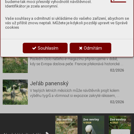
budeme tak moci přesněji vyhodnotit návštěvnost.
Identifikátor je zcela anonymní.
Vaše souhlasy a odmítnutí si ukládáme do vašeho zařízení, abychom se
vás už příště znovu neptali. Můžete je kdykoli později upravit ve Správě
cookies
Nenechte si ujít
Souhlasím
Odmítám
Editorial
Poslední číslo našeho e-magazínu připravujeme v době,
kdy se Evropa doslova peče. Francie překonává historické …
02/2026
Jeřáb panenský
V teplých letních měsících může návštěvník projít kolem
výběhu tygrů a všimnout si expozice zakryté rákosem, …
02/2026