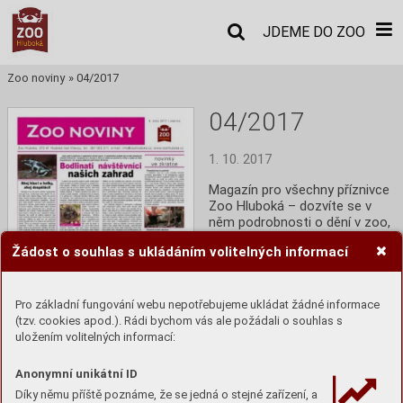
JDEME DO ZOO
Zoo noviny
»
04/2017
04/2017
1. 10. 2017
Magazín pro všechny příznivce 
Zoo Hluboká – dozvíte se v 
něm podrobnosti o dění v zoo, 
informace o zajímavých 
Žádost o souhlas s ukládáním volitelných informací
zvířatech i ochraně přírody.
Číst
Pro základní fungování webu nepotřebujeme ukládat žádné informace
(tzv. cookies apod.). Rádi bychom vás ale požádali o souhlas s
uložením volitelných informací:
Anonymní unikátní ID
Díky němu příště poznáme, že se jedná o stejné zařízení, a