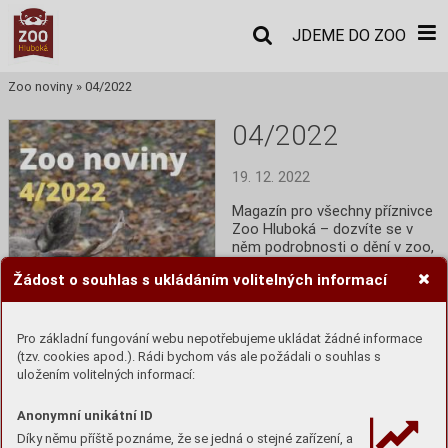
JDEME DO ZOO
Zoo noviny
»
04/2022
04/2022
19. 12. 2022
Magazín pro všechny příznivce 
Zoo Hluboká – dozvíte se v 
něm podrobnosti o dění v zoo, 
informace o zajímavých 
Žádost o souhlas s ukládáním volitelných informací
zvířatech i ochraně přírody. 
Původní verze Zoo novin 
vycházela od roku 2007 jako 
příloha Robinsona a byla 
Pro základní fungování webu nepotřebujeme ukládat žádné informace
určena především k šíření v 
(tzv. cookies apod.). Rádi bychom vás ale požádali o souhlas s
tištěné formě.
uložením volitelných informací:
Anonymní unikátní ID
Číst
Díky němu příště poznáme, že se jedná o stejné zařízení, a