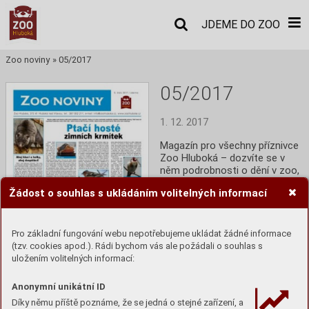
JDEME DO ZOO
Zoo noviny
»
05/2017
05/2017
1. 12. 2017
Magazín pro všechny příznivce 
Zoo Hluboká – dozvíte se v 
něm podrobnosti o dění v zoo, 
informace o zajímavých 
Žádost o souhlas s ukládáním volitelných informací
zvířatech i ochraně přírody.
Číst
Pro základní fungování webu nepotřebujeme ukládat žádné informace
(tzv. cookies apod.). Rádi bychom vás ale požádali o souhlas s
uložením volitelných informací:
Anonymní unikátní ID
Díky němu příště poznáme, že se jedná o stejné zařízení, a