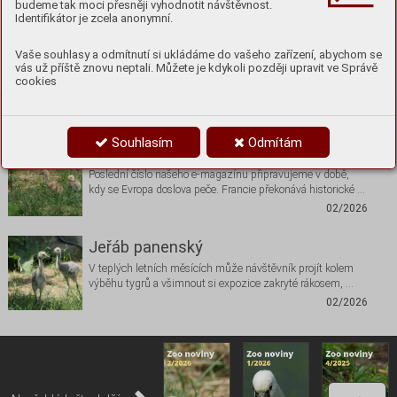
budeme tak moci přesněji vyhodnotit návštěvnost.
Identifikátor je zcela anonymní.
Vaše souhlasy a odmítnutí si ukládáme do vašeho zařízení, abychom se
vás už příště znovu neptali. Můžete je kdykoli později upravit ve Správě
cookies
Nenechte si ujít
Souhlasím
Odmítám
Editorial
Poslední číslo našeho e-magazínu připravujeme v době,
kdy se Evropa doslova peče. Francie překonává historické …
02/2026
Jeřáb panenský
V teplých letních měsících může návštěvník projít kolem
výběhu tygrů a všimnout si expozice zakryté rákosem, …
02/2026