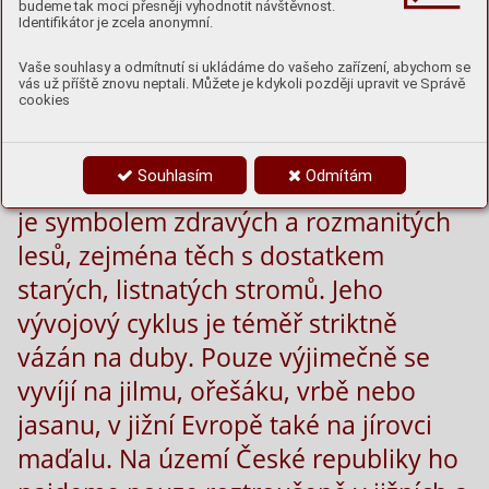
budeme tak moci přesněji vyhodnotit návštěvnost.
Identifikátor je zcela anonymní.
Vaše souhlasy a odmítnutí si ukládáme do vašeho zařízení, abychom se
vás už příště znovu neptali. Můžete je kdykoli později upravit ve Správě
cookies
Tesařík obrovský je jedním z
největších a nejmajestátnějších
Souhlasím
Odmítám
brouků Evropy. Tento chráněný druh
je symbolem zdravých a rozmanitých
lesů, zejména těch s dostatkem
starých, listnatých stromů. Jeho
vývojový cyklus je téměř striktně
vázán na duby. Pouze výjimečně se
vyvíjí na jilmu, ořešáku, vrbě nebo
jasanu, v jižní Evropě také na jírovci
maďalu. Na území České republiky ho