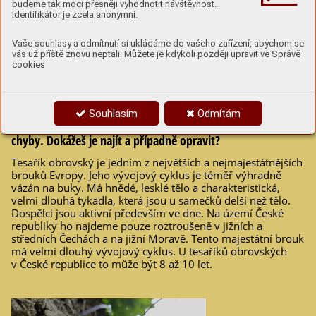
budeme tak moci přesněji vyhodnotit návštěvnost.
Identifikátor je zcela anonymní.
3
Vaše souhlasy a odmítnutí si ukládáme do vašeho zařízení, abychom se
Vyprávění o tesaříkovi obrovském
vás už příště znovu neptali. Můžete je kdykoli později upravit ve Správě
cookies
V následujícím textu se dozvíš mnoho zajímavého o
Souhlasím
Odmítám
tesaříkovi obrovském. Do textu se nám ale vloudily 4
chyby. Dokážeš je najít a případně opravit?
Tesařík obrovský je jedním z největších a nejmajestátnějších
brouků Evropy. Jeho vývojový cyklus je téměř výhradně
vázán na buky. Má hnědé, lesklé tělo a charakteristická,
velmi dlouhá tykadla, která jsou u samečků delší než tělo.
Dospělci jsou aktivní především ve dne. Na území České
republiky ho najdeme pouze roztroušeně v jižních a
středních Čechách a na jižní Moravě. Tento majestátní brouk
má velmi dlouhý vývojový cyklus. U tesaříků obrovských
v České republice to může být 8 až 10 let.