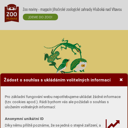
Zoo noviny - magazín Jihočeské zoologické zahrady Hluboká nad Vltavou
JDEME DO ZOO!
Žádost o souhlas s ukládáním volitelných informací
Hravé úkoly se zvířátky
Pro základní fungování webu nepotřebujeme ukládat žádné informace
(tzv. cookies apod.). Rádi bychom vás ale požádali o souhlas s
Úkoly si buď
stáhni (pdf) a vytiskni
nebo si lámej
uložením volitelných informací:
hlavu u obrazovky :-)
Anonymní unikátní ID
Díky němu příště poznáme, že se jedná o stejné zařízení, a