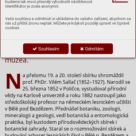
budeme tak moci přesněji vyhodnotit návštěvnost.
Identifikátor je zcela anonymní.
Sallačova sbírka paroží jelenovitých a
Vaše souhlasy a odmítnutí si ukládáme do vašeho zařízení, abychom se
souroží turovitých, která je k vidění
vás už příště znovu neptali. Můžete je kdykoli později upravit ve Správě
cookies
v loveckém zámku Ohrada v Hluboké
nad Vltavou, patří k nejcennějším
kolekcím Národního zemědělského
Souhlasím
Odmítám
muzea.
N
a přelomu 19. a 20. století sbírku shromáždil
prof. PhDr. Vilém Sallač (1852–1927). Narodil se
25. března 1852 v Poličce, vystudoval přírodní
vědy na Karlově univerzitě a roku 1882 nastoupil jako
středoškolský profesor na německém lesnickém učilišti
v Bělé pod Bezdězem. Přednášel botaniku, zoologii,
mineralogii a geologii, vedl botanická a entomologická
praktika, byl kustodem přírodovědeckých sbírek i
botanické zahrady. Staral se o rozmnožování sbírek a
budování arboret lesnických škol v Bělé p. Bezdězem a