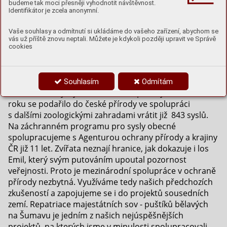
budeme tak moci přesněji vyhodnotit návštěvnost.
U
Identifikátor je zcela anonymní.
držení životaschopných záložních populací
ohrožených druhů zvířat a jejich návrat do
Vaše souhlasy a odmítnutí si ukládáme do vašeho zařízení, abychom se
přírody je v současnosti jeden z hlavních úkolů
vás už příště znovu neptali. Můžete je kdykoli později upravit ve Správě
cookies
moderních zoo. Chovné programy zoologických zahrad
pomáhají obnovovat zaniklé nebo posilovat slábnoucí
populace druhů po celém světě. Zoo Hluboká se
specializuje na ochranu evropských druhů, zejména
Souhlasím
Odmítám
těch, které obývají území České republiky. K letošnímu
roku se podařilo do české přírody ve spolupráci
s dalšími zoologickými zahradami vrátit již 843 syslů.
Na záchranném programu pro sysly obecné
spolupracujeme s Agenturou ochrany přírody a krajiny
ČR již 11 let. Zvířata neznají hranice, jak dokazuje i los
Emil, který svým putováním upoutal pozornost
veřejnosti. Proto je mezinárodní spolupráce v ochraně
přírody nezbytná. Využíváme tedy našich předchozích
zkušeností a zapojujeme se i do projektů sousedních
zemí. Repatriace majestátních sov - puštíků bělavých
na Šumavu je jedním z našich nejúspěšnějších
projektů, na kterých jsme v minulosti spolupracovali.