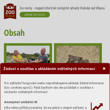
Zoo noviny - magazín Jihočeské zoologické zahrady Hluboká nad Vltavou
JDEME DO ZOO!
Obsah
Žádost o souhlas s ukládáním volitelných informací
HADÍ ROK ANEB NEJEN
ANI "SYSLÍ" UTEČENCI
Pro základní fungování webu nepotřebujeme ukládat žádné informace
PRVOODCHOV ZMIJE
(tzv. cookies apod.). Rádi bychom vás ale požádali o souhlas s
NEPŘEKAZILI DALŠÍ
SCHWEIZEROVY V ZOO
uložením volitelných informací:
ÚSPĚŠNÝ SYSLÍ ROK
HLUBOKÁ
Anonymní unikátní ID
Díky němu příště poznáme, že se jedná o stejné zařízení, a