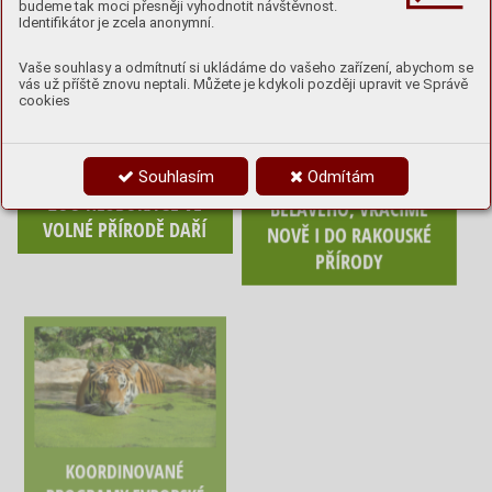
budeme tak moci přesněji vyhodnotit návštěvnost.
Identifikátor je zcela anonymní.
Vaše souhlasy a odmítnutí si ukládáme do vašeho zařízení, abychom se
vás už příště znovu neptali. Můžete je kdykoli později upravit ve Správě
cookies
KLENOT ŠUMAVSKÝCH
SOVÁM PÁLENÝM ZE
Souhlasím
Odmítám
LESŮ, PUŠTÍKA
ZOO HLUBOKÁ SE VE
BĚLAVÉHO, VRACÍME
VOLNÉ PŘÍRODĚ DAŘÍ
NOVĚ I DO RAKOUSKÉ
PŘÍRODY
KOORDINOVANÉ