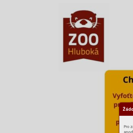
Žádo
Pro z
apod.