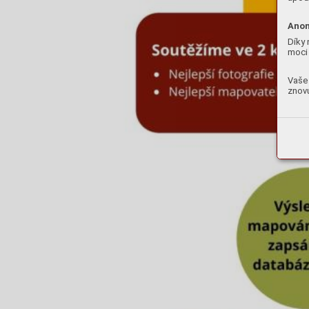
Anon
Díky 
moci 
Vaše 
znovu