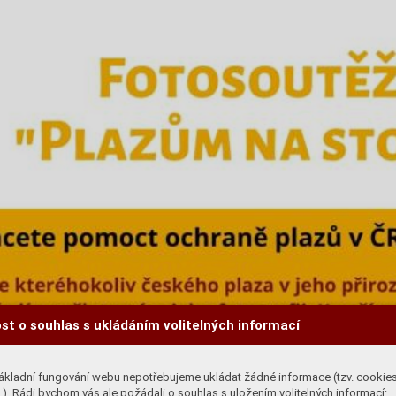
st o souhlas s ukládáním volitelných informací
ákladní fungování webu nepotřebujeme ukládat žádné informace (tzv. cookie
). Rádi bychom vás ale požádali o souhlas s uložením volitelných informací: