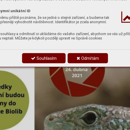
ymní unikátní ID
němu příště poznáme, že se jedná o stejné zařízení, a budeme tak
přesněji vyhodnotit návštěvnost. Identifikátor je zcela anonymní.
souhlasy a odmítnutí si ukládáme do vašeho zařízení, abychom se vás už příš
 neptali. Můžete je kdykoli později upravit ve Správě cookies
Souhlasím
Odmítám