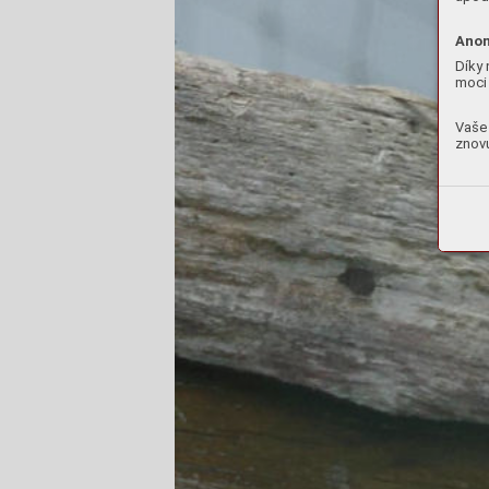
Anon
Díky 
moci 
Vaše 
znovu