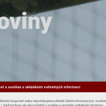
oviny
st o souhlas s ukládáním volitelných informací
ákladní fungování webu nepotřebujeme ukládat žádné informace (tzv. cookie
). Rádi bychom vás ale požádali o souhlas s uložením volitelných informací: