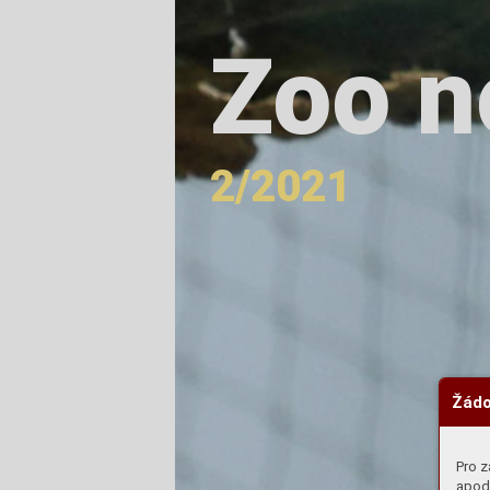
Zoo n
2/2021
Žádo
Pro z
apod.