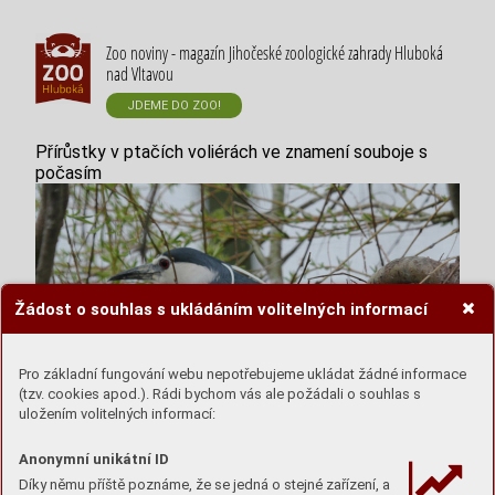
Zoo noviny - magazín Jihočeské zoologické zahrady Hluboká
nad Vltavou
JDEME DO ZOO!
Přírůstky v ptačích voliérách ve znamení souboje s
počasím
Žádost o souhlas s ukládáním volitelných informací
Pro základní fungování webu nepotřebujeme ukládat žádné informace
(tzv. cookies apod.). Rádi bychom vás ale požádali o souhlas s
uložením volitelných informací:
Anonymní unikátní ID
V naší zoologické zahradě chováme celkem 127 druhů
Díky němu příště poznáme, že se jedná o stejné zařízení, a