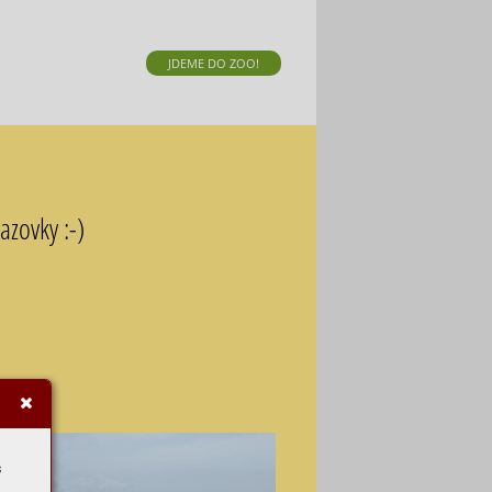
JDEME DO ZOO!
azovky :-)
s