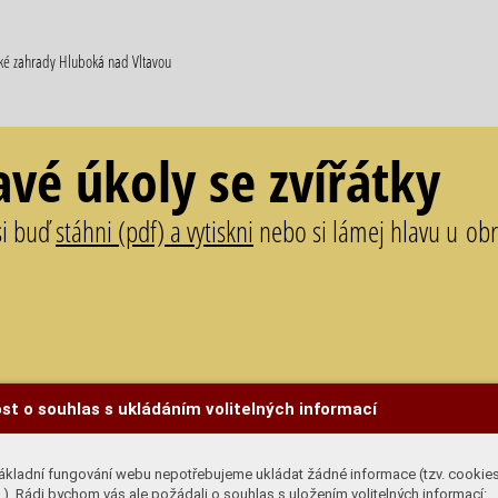
cké zahrady Hluboká nad Vltavou
avé úkoly se zvířátky
si buď
stáhni (pdf) a vytiskni
nebo si lámej hlavu u obr
st o souhlas s ukládáním volitelných informací
 zoologických
ním biotopům.
ákladní fungování webu nepotřebujeme ukládat žádné informace (tzv. cookie
ch víte.
). Rádi bychom vás ale požádali o souhlas s uložením volitelných informací: