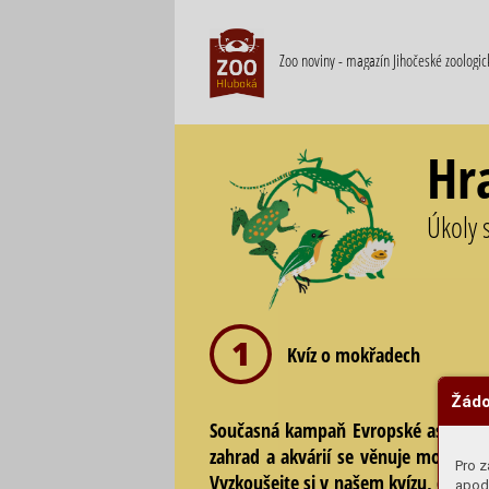
Zoo noviny - magazín Jihočeské zoologi
Hr
Úkoly 
1
Kvíz o mokřadech
Žádo
Současná kampaň Evropské asociace
zahrad a akvárií se věnuje mokřad
Pro z
Vyzkoušejte si v našem kvízu, co o ni
apod.