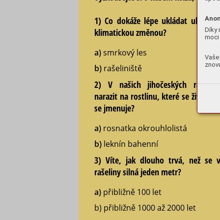
1) Co dokáže lépe ukládat uhlík a 
Anon
Díky 
klimatickou změnou?
moci 
a)
smrkový les
Vaše 
znovu
b)
rašeliniště
2) V našich jihočeských rašelini
narazit na rostlinu, které se živí hmy
se jmenuje?
a)
rosnatka okrouhlolistá
b)
leknín bahenní
3) Víte, jak dlouho trvá, než se v
rašeliny silná jeden metr?
a)
přibližně 100 let
b) přibližně 1000 až 2000 let