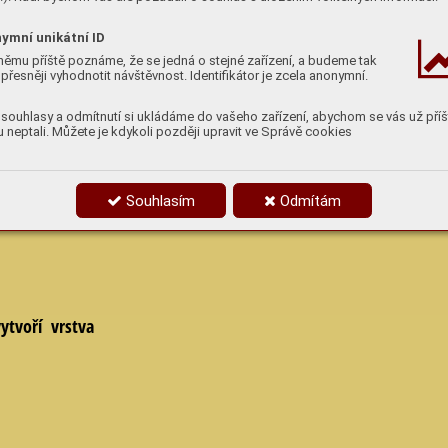
bojovat tak s
ymní unikátní ID
němu příště poznáme, že se jedná o stejné zařízení, a budeme tak
přesněji vyhodnotit návštěvnost. Identifikátor je zcela anonymní.
souhlasy a odmítnutí si ukládáme do vašeho zařízení, abychom se vás už příš
 neptali. Můžete je kdykoli později upravit ve Správě cookies
štích můžete
zem. Víte, jak
Souhlasím
Odmítám
ytvoří vrstva