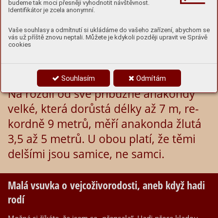
budeme tak moci přesněji vyhodnotit návštěvnost.
Identifikátor je zcela anonymní.
Vaše souhlasy a odmítnutí si ukládáme do vašeho zařízení, abychom se
vás už příště znovu neptali. Můžete je kdykoli později upravit ve Správě
cookies
Anakonda žlutá obývá místa blízko
vody v tro­pic­ké oblas­ti Jižní Ameriky.
Souhlasím
Odmítám
Na roz­díl od své příbuzné ana­­kon­­dy
velké, kte­rá do­růs­tá délky až 7 m, re­
kord­ně 9 metrů, mě­ří ana­kon­da žlutá
3,5 až 5 metrů. U obou pla­tí, že tě­mi
del­ší­mi jsou samice, ne samci.
Malá vsuvka o vej­co­ži­vo­ro­dos­ti, aneb když hadi
ro­dí