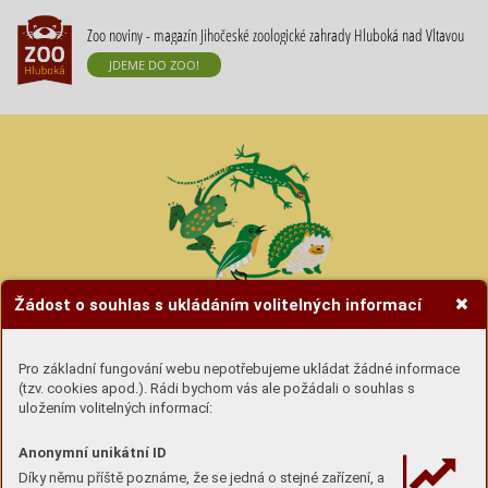
Zoo noviny - magazín Jihočeské zoologické zahrady Hluboká nad Vltavou
JDEME DO ZOO!
Žádost o souhlas s ukládáním volitelných informací
Hravé úkoly se zvířátky
Pro základní fungování webu nepotřebujeme ukládat žádné informace
(tzv. cookies apod.). Rádi bychom vás ale požádali o souhlas s
Úkoly si buď
stáhni (pdf) a vytiskni
nebo si lámej
uložením volitelných informací:
hlavu u obrazovky :-)
Anonymní unikátní ID
Díky němu příště poznáme, že se jedná o stejné zařízení, a