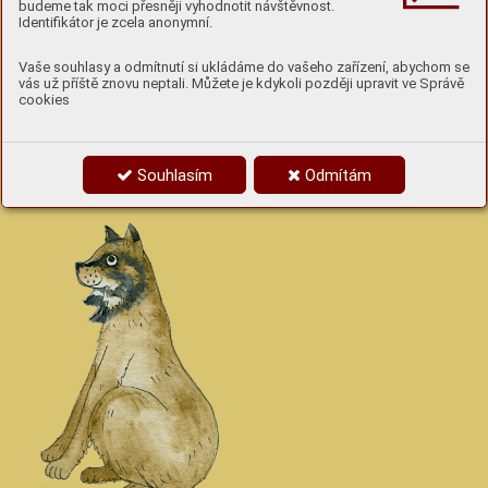
budeme tak moci přesněji vyhodnotit návštěvnost.
Identifikátor je zcela anonymní.
3
Vaše souhlasy a odmítnutí si ukládáme do vašeho zařízení, abychom se
Co mu chybí?
vás už příště znovu neptali. Můžete je kdykoli později upravit ve Správě
cookies
Rys ostrovid je velmi zajímavou a ohroženou šelmou našich
lesů. Na obrázku mu schází některé typické znaky. Dokresli
Souhlasím
Odmítám
je. Jsou celkem 4.