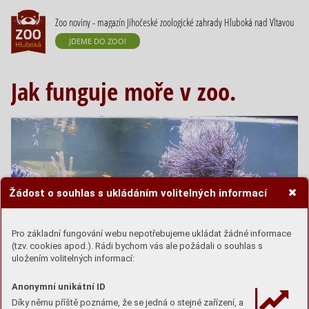
Zoo noviny - magazín Jihočeské zoologické zahrady Hluboká nad Vltavou
JDEME DO ZOO!
Jak funguje moře v zoo.
Žádost o souhlas s ukládáním volitelných informací
Pro základní fungování webu nepotřebujeme ukládat žádné informace
(tzv. cookies apod.). Rádi bychom vás ale požádali o souhlas s
uložením volitelných informací:
Anonymní unikátní ID
Když dorazíte přibližně do poloviny
Díky němu příště poznáme, že se jedná o stejné zařízení, a