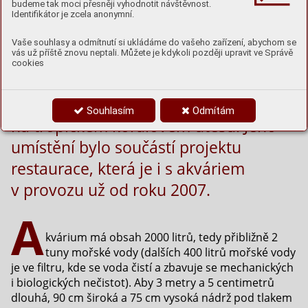
budeme tak moci přesněji vyhodnotit návštěvnost.
prohlídkové trasy Zoo Hluboká,
Identifikátor je zcela anonymní.
narazíte na restauraci. Uvnitř si
Vaše souhlasy a odmítnutí si ukládáme do vašeho zařízení, abychom se
vás už příště znovu neptali. Můžete je kdykoli později upravit ve Správě
můžete prohlédnout další z nemnoha
cookies
našich exotických expozic. Velké
mořské akvárium, představující život
Souhlasím
Odmítám
na tropickém korálovém útesu. Jeho
umístění bylo součástí projektu
restaurace, která je i s akváriem
v provozu už od roku 2007.
A
kvárium má obsah 2000 litrů, tedy přibližně 2
tuny mořské vody (dalších 400 litrů mořské vody
je ve filtru, kde se voda čistí a zbavuje se mechanických
i biologických nečistot). Aby 3 metry a 5 centimetrů
dlouhá, 90 cm široká a 75 cm vysoká nádrž pod tlakem