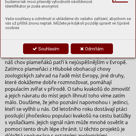
budeme tak moci přesněji vyhodnotit návštěvnost.
N
Identifikátor je zcela anonymní.
aše zoo patří spíš k těm menším, i když je
jednou z nejstarších u nás. Měla ale dlouhý
Vaše souhlasy a odmítnutí si ukládáme do vašeho zařízení, abychom se
složitý vývoj (o tom zase až někdy jindy) a trvalo
vás už příště znovu neptali. Můžete je kdykoli později upravit ve Správě
jí dlouho, než se na evropské úrovni prosadila. Dnes je
cookies
členem významných mezinárodních společenství, jako
jsou Evropská nebo dokonce Světová asociace zoo a
akvárií a má na svém kontě významné chovatelské
Souhlasím
Odmítám
úspěchy nebo zajímavé ochranářské projekty. Třeba
náš chov plameňáků patří k nejúspěšnějším v Evropě.
Zatímco plameňáci z Hluboké obohacují chovy
zoologických zahrad na řadě míst Evropy, jiné druhy,
které dokážeme dobře rozmnožovat, pomáhají
populacím zvířat v přírodě. O tahu kvakošů do zimovišť
a jejich návratu do míst jejich líhnutí toho víme zatím
málo. Doufáme, že jeho poznání napomohou i jedinci,
kteří se vylíhli u nás. Od letošního roku dostávají ptáci
posilující jihočeskou populaci kvakošů na cestu batůžky
s vysílačkami. Jejich signál nám může mnohé osvětlit a
pomoci tento druh lépe chránit. U těchto projektů je
důležitá spolupráce s ostatními zoologickými