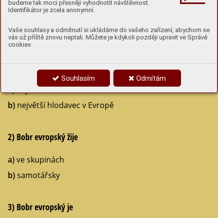
budeme tak moci přesněji vyhodnotit návštěvnost.
Identifikátor je zcela anonymní.
6
Vaše souhlasy a odmítnutí si ukládáme do vašeho zařízení, abychom se
Bobří kvíz
vás už příště znovu neptali. Můžete je kdykoli později upravit ve Správě
cookies
1) Bobr evropský je
Souhlasím
Odmítám
a)
největší hlodavec na světě
b)
největší hlodavec v Evropě
2) Bobr evropský žije
a)
ve skupinách
b)
samotářsky
3) Bobr evropský je