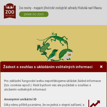
Zoo noviny - magazín Jihočeské zoologické zahrady Hluboká nad Vltavou
JDEME DO ZOO!
Žádost o souhlas s ukládáním volitelných informací
Hravé úkoly se zvířátky
Pro základní fungování webu nepotřebujeme ukládat žádné informace
(tzv. cookies apod.). Rádi bychom vás ale požádali o souhlas s
Úkoly si buď
stáhni (pdf) a vytiskni
nebo si lámej
uložením volitelných informací:
hlavu u obrazovky :-)
Anonymní unikátní ID
Díky němu příště poznáme, že se jedná o stejné zařízení, a