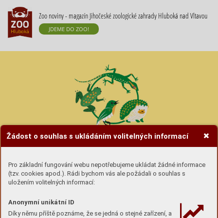
Zoo noviny - magazín Jihočeské zoologické zahrady Hluboká nad Vltavou
JDEME DO ZOO!
Žádost o souhlas s ukládáním volitelných informací
Hravé úkoly se zvířátky
Pro základní fungování webu nepotřebujeme ukládat žádné informace
(tzv. cookies apod.). Rádi bychom vás ale požádali o souhlas s
Úkoly si buď
stáhni (pdf) a vytiskni
nebo si lámej
uložením volitelných informací:
hlavu u obrazovky :-)
Anonymní unikátní ID
Díky němu příště poznáme, že se jedná o stejné zařízení, a