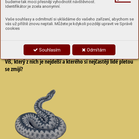
budeme tak moci přesněji vyhodnotit návštěvnost.
Identifikátor je zcela anonymní.
5
Vaše souhlasy a odmítnutí si ukládáme do vašeho zařízení, abychom se
Naši hadi
vás už příště znovu neptali. Můžete je kdykoli později upravit ve Správě
cookies
Kolik druhů hadů žije v ČR a které to jsou?
Souhlasím
Odmítám
Víš, který z nich je nejdelší a kterého si nejčastěji lidé pletou
se zmijí?