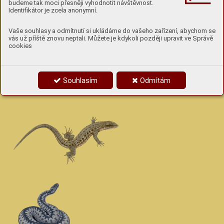
budeme tak moci přesněji vyhodnotit návštěvnost.
Identifikátor je zcela anonymní.
1
Vaše souhlasy a odmítnutí si ukládáme do vašeho zařízení, abychom se
Kdo není plaz?
vás už příště znovu neptali. Můžete je kdykoli později upravit ve Správě
cookies
Vyber, kdo nepatří mezi plazy.
Souhlasím
Odmítám