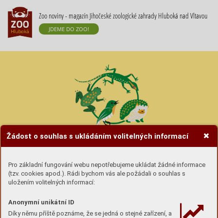
Zoo noviny - magazín Jihočeské zoologické zahrady Hluboká nad Vltavou
JDEME DO ZOO!
Žádost o souhlas s ukládáním volitelných informací
Hravé úkoly se zvířátky
Pro základní fungování webu nepotřebujeme ukládat žádné informace
(tzv. cookies apod.). Rádi bychom vás ale požádali o souhlas s
Úkoly si buď
stáhni (pdf) a vytiskni
nebo si lámej
uložením volitelných informací:
hlavu u obrazovky :-)
Anonymní unikátní ID
Díky němu příště poznáme, že se jedná o stejné zařízení, a