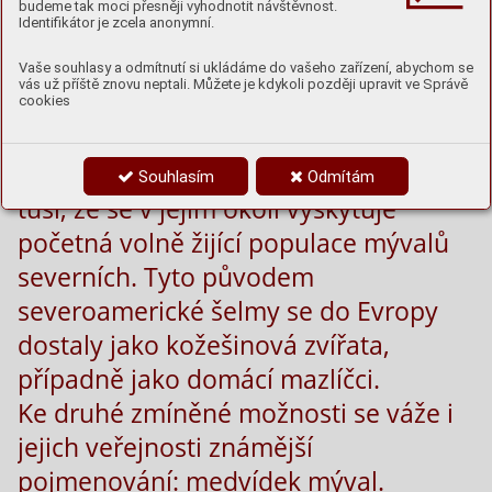
budeme tak moci přesněji vyhodnotit návštěvnost.
Identifikátor je zcela anonymní.
Vaše souhlasy a odmítnutí si ukládáme do vašeho zařízení, abychom se
vás už příště znovu neptali. Můžete je kdykoli později upravit ve Správě
cookies
Málokterý z návštěvníků Zoo Hluboká
Souhlasím
Odmítám
tuší, že se v jejím okolí vyskytuje
početná volně žijící populace mývalů
severních. Tyto původem
severoamerické šelmy se do Evropy
dostaly jako kožešinová zvířata,
případně jako domácí mazlíčci.
Ke druhé zmíněné možnosti se váže i
jejich veřejnosti známější
pojmenování: medvídek mýval.