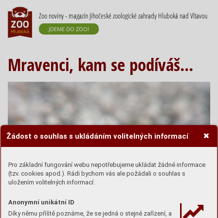
Zoo noviny - magazín Jihočeské zoologické zahrady Hluboká nad Vltavou
JDEME DO ZOO!
Mravenci, kam se podíváš...
Žádost o souhlas s ukládáním volitelných informací
Pro základní fungování webu nepotřebujeme ukládat žádné informace
(tzv. cookies apod.). Rádi bychom vás ale požádali o souhlas s
uložením volitelných informací:
Anonymní unikátní ID
Díky němu příště poznáme, že se jedná o stejné zařízení, a