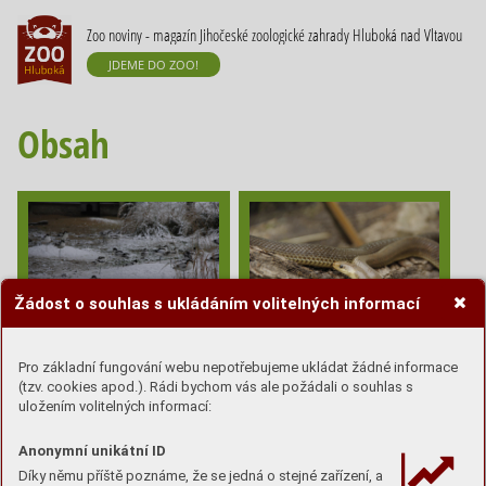
Zoo noviny - magazín Jihočeské zoologické zahrady Hluboká nad Vltavou
JDEME DO ZOO!
Obsah
Žádost o souhlas s ukládáním volitelných informací
AŽ SE ZIMA
V PŘÍRODĚ NEJSOU
Pro základní fungování webu nepotřebujeme ukládat žádné informace
ZEPTÁ...ANEB JAK SE
OHROŽENI JENOM
(tzv. cookies apod.). Rádi bychom vás ale požádali o souhlas s
ZVÍŘATA V ZOO CHYSTAJÍ
VELIKÁNI - 2. DÍL
uložením volitelných informací:
NA ZIMNÍ OBDOBÍ
Anonymní unikátní ID
Díky němu příště poznáme, že se jedná o stejné zařízení, a