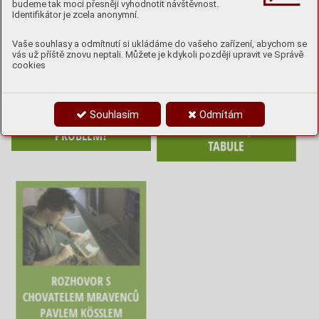
budeme tak moci přesněji vyhodnotit návštěvnost.
Identifikátor je zcela anonymní.
Vaše souhlasy a odmítnutí si ukládáme do vašeho zařízení, abychom se
vás už příště znovu neptali. Můžete je kdykoli později upravit ve Správě
cookies
PŘIKRMOVÁNÍ PTÁKŮ:
O KRMENÍ VODNÍCH
Souhlasím
Odmítám
ZÁCHRANA, NEBO
PTÁKŮ INFORMUJÍ NOVÉ
PROBLÉM?
TABULE
ROZHOVOR S
CHOVATELEM MRAVENCŮ
PAVLEM KÖSSLEM