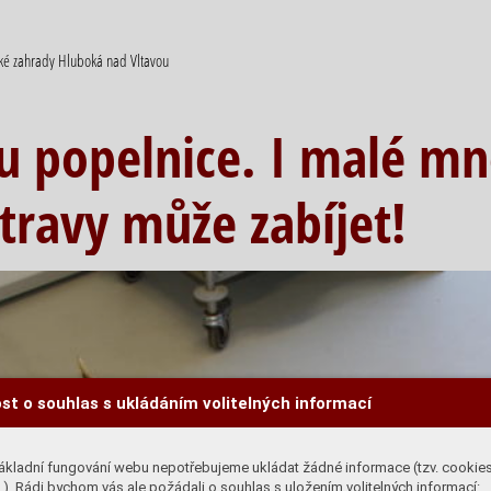
cké zahrady Hluboká nad Vltavou
ou popelnice. I malé mn
ravy může zabíjet!
st o souhlas s ukládáním volitelných informací
ákladní fungování webu nepotřebujeme ukládat žádné informace (tzv. cookie
). Rádi bychom vás ale požádali o souhlas s uložením volitelných informací: