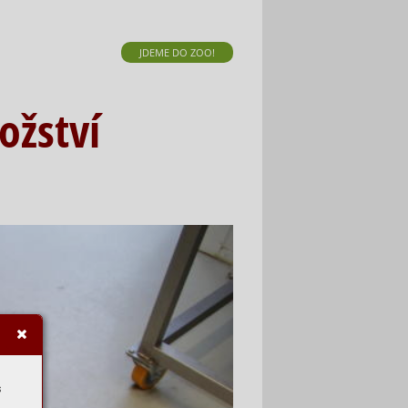
JDEME DO ZOO!
ožství
s