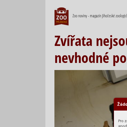
Zoo noviny - magazín Jihočeské zoologi
Zvířata nejs
nevhodné pot
Žádo
Pro z
apod.