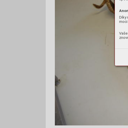
Anon
Díky 
moci 
Vaše 
znovu