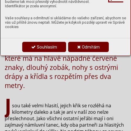
budeme tak moci přesněji vyhodnotit návštěvnost.
Identifikátor je zcela anonymní.
Vaše souhlasy a odmítnutí si ukládáme do vašeho zařízení, abychom se
Jeřáby popelavé chováme v Zoo
vás už příště znovu neptali. Můžete je kdykoli později upravit ve Správě
cookies
Hluboká už od roku 1993. Jsou to velcí
tažní ptáci z řádu krátkokřídlých,
Souhlasím
Odmítám
trochu podobní čápům. Mají šedé peří,
které má na hlavě nápadné červené
znaky, dlouhý zobák, nohy s ostrými
drápy a křídla s rozpětím přes dva
metry.
J
sou také velmi hlasití, jejich křik se rozléhá na
kilometry daleko a tak je ani v naší zoo nelze
přeslechnout. Jako všichni ostatní jeřábi mají i oni
zajímavý námluvní tanec, kdy oba partneři za hlasitých