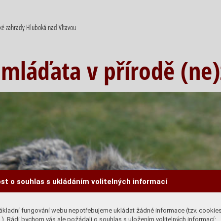
cké zahrady Hluboká nad Vltavou
 mláďata v přírodě (ne
st o souhlas s ukládáním volitelných informací
ákladní fungování webu nepotřebujeme ukládat žádné informace (tzv. cookie
). Rádi bychom vás ale požádali o souhlas s uložením volitelných informací: