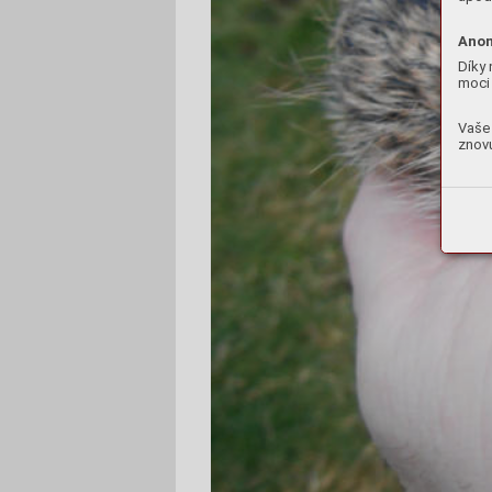
Anon
Díky 
moci 
Vaše 
znovu