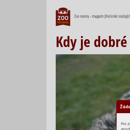
Zoo noviny - magazín Jihočeské zoologi
Kdy je dobré
Žádo
Pro z
apod.