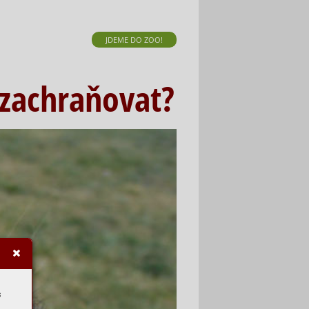
JDEME DO ZOO!
)zachraňovat?
s