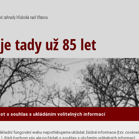
cké zahrady Hluboká nad Vltavou
e tady už 85 let
st o souhlas s ukládáním volitelných informací
ákladní fungování webu nepotřebujeme ukládat žádné informace (tzv. cookie
). Rádi bychom vás ale požádali o souhlas s uložením volitelných informací: