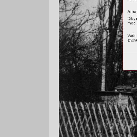
Anon
Díky 
moci 
Vaše 
znovu