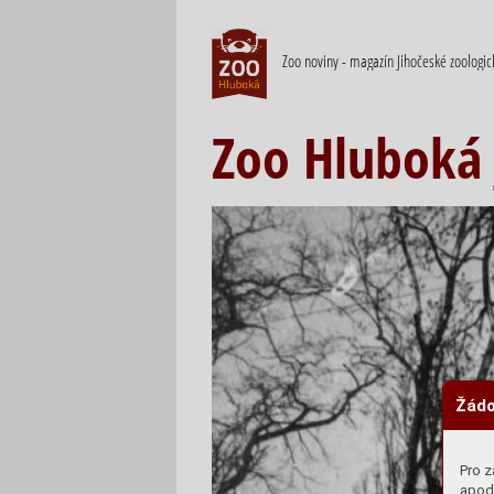
Zoo noviny - magazín Jihočeské zoologi
Zoo Hluboká j
Žádo
Pro z
apod.