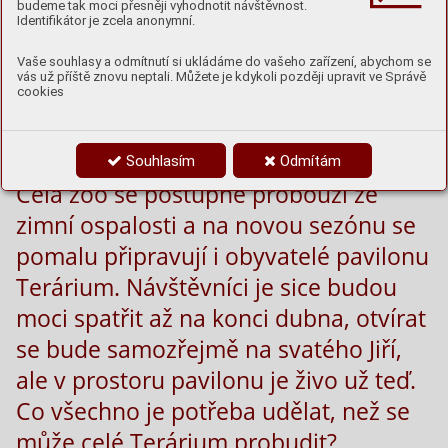
budeme tak moci přesněji vyhodnotit návštěvnost.
Identifikátor je zcela anonymní.
Vaše souhlasy a odmítnutí si ukládáme do vašeho zařízení, abychom se
vás už příště znovu neptali. Můžete je kdykoli později upravit ve Správě
cookies
Souhlasím
Odmítám
Celá zoo se postupně probouzí ze
zimní ospalosti a na novou sezónu se
pomalu připravují i obyvatelé pavilonu
Terárium. Návštěvníci je sice budou
moci spatřit až na konci dubna, otvírat
se bude samozřejmě na svatého Jiří,
ale v prostoru pavilonu je živo už teď.
Co všechno je potřeba udělat, než se
může celé Terárium probudit?