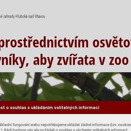
cké zahrady Hluboká nad Vltavou
prostřednictvím osvět
níky, aby zvířata v zoo
st o souhlas s ukládáním volitelných informací
ákladní fungování webu nepotřebujeme ukládat žádné informace (tzv. cookie
). Rádi bychom vás ale požádali o souhlas s uložením volitelných informací: