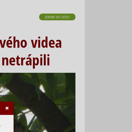
JDEME DO ZOO!
ového videa
 netrápili
s