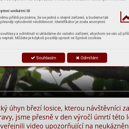
ymní unikátní ID
němu příště poznáme, že se jedná o stejné zařízení, a budeme tak
přesněji vyhodnotit návštěvnost. Identifikátor je zcela anonymní.
souhlasy a odmítnutí si ukládáme do vašeho zařízení, abychom se vás už příš
 neptali. Můžete je kdykoli později upravit ve Správě cookies
Souhlasím
Odmítám
cký úhyn březí losice, kterou návštěvníci za
y, jsme přesně v den výročí úmrtí této l
uveřejnili video upozorňující na neukázně