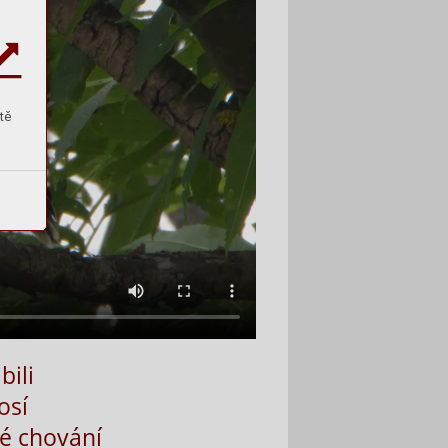
tě
bili
osí
né chování