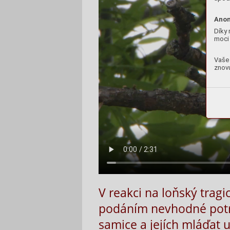
Anon
Díky 
moci 
Vaše 
znovu
V reakci na loňský tragi
podáním nevhodné potrav
samice a jejích mláďat 