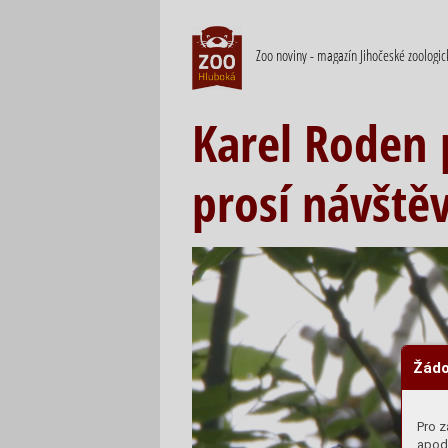
Zoo noviny - magazín Jihočeské zoologi
Karel Roden 
prosí návštěv
Žádo
Pro z
apod.