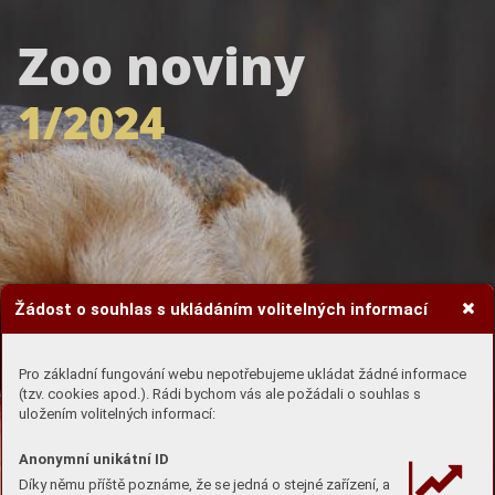
Zoo noviny
1/2024
Žádost o souhlas s ukládáním volitelných informací
Pro základní fungování webu nepotřebujeme ukládat žádné informace
(tzv. cookies apod.). Rádi bychom vás ale požádali o souhlas s
uložením volitelných informací:
Anonymní unikátní ID
Díky němu příště poznáme, že se jedná o stejné zařízení, a