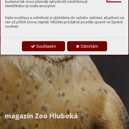
budeme tak moci přesněji vyhodnotit návštěvnost.
Identifikátor je zcela anonymní.
"85. rok Zoo Hluboká je
Vaše souhlasy a odmítnutí si ukládáme do vašeho zařízení, abychom se
pro některé z našich
vás už příště znovu neptali. Můžete je kdykoli později upravit ve Správě
cookies
expozic novým
začátkem."
Souhlasím
Odmítám
magazín Zoo Hluboká