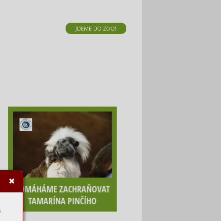
JDEME DO ZOO!
POMÁHÁME ZACHRAŇOVAT
TAMARÍNA PINČÍHO
s