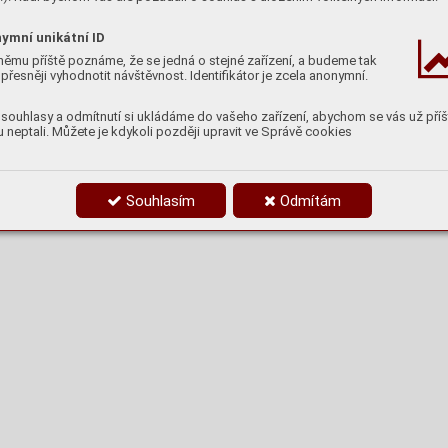
HLEDÁNÍ PŘÍČIN ÚBYTKU
TOHOTO DŘÍVE
ymní unikátní ID
SUPERPOČETNÉHO DRUHU
němu příště poznáme, že se jedná o stejné zařízení, a budeme tak
přesněji vyhodnotit návštěvnost. Identifikátor je zcela anonymní.
souhlasy a odmítnutí si ukládáme do vašeho zařízení, abychom se vás už příš
 neptali. Můžete je kdykoli později upravit ve Správě cookies
Souhlasím
Odmítám
HORY NA HLUBOKÉ