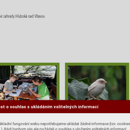
cké zahrady Hluboká nad Vltavou
st o souhlas s ukládáním volitelných informací
PROJEKT BAREVNÉHO
LEUCISTICKÝ VRABEC V
ZNAČENÍ VRABCŮ DOMÁCÍCH
PROJEKTU "VRABCI V ZOO
ákladní fungování webu nepotřebujeme ukládat žádné informace (tzv. cookie
V ZOO HLUBOKÁ MÁ ZA CÍL
HLUBOKÁ"
). Rádi bychom vás ale požádali o souhlas s uložením volitelných informací: