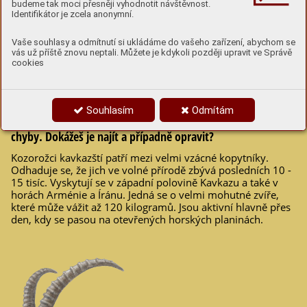
budeme tak moci přesněji vyhodnotit návštěvnost.
Identifikátor je zcela anonymní.
6
Vaše souhlasy a odmítnutí si ukládáme do vašeho zařízení, abychom se
Vyprávění o kozorožcích kavkazských
vás už příště znovu neptali. Můžete je kdykoli později upravit ve Správě
cookies
V následujícím textu se dozvíš mnoho zajímavého o
Souhlasím
Odmítám
kozorožcích kavkazských. Do textu se nám ale vloudily 4
chyby. Dokážeš je najít a případně opravit?
Kozorožci kavkazští patří mezi velmi vzácné kopytníky.
Odhaduje se, že jich ve volné přírodě zbývá posledních 10 -
15 tisíc. Vyskytují se v západní polovině Kavkazu a také v
horách Arménie a Íránu. Jedná se o velmi mohutné zvíře,
které může vážit až 120 kilogramů. Jsou aktivní hlavně přes
den, kdy se pasou na otevřených horských planinách.