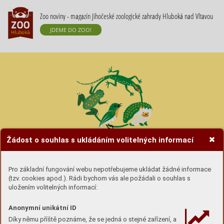
Zoo noviny - magazín Jihočeské zoologické zahrady Hluboká nad Vltavou
JDEME DO ZOO!
Žádost o souhlas s ukládáním volitelných informací
Hravé úkoly se zvířátky
Pro základní fungování webu nepotřebujeme ukládat žádné informace
(tzv. cookies apod.). Rádi bychom vás ale požádali o souhlas s
Úkoly si buď
stáhni (pdf) a vytiskni
nebo si lámej
uložením volitelných informací:
hlavu u obrazovky :-)
Anonymní unikátní ID
Díky němu příště poznáme, že se jedná o stejné zařízení, a