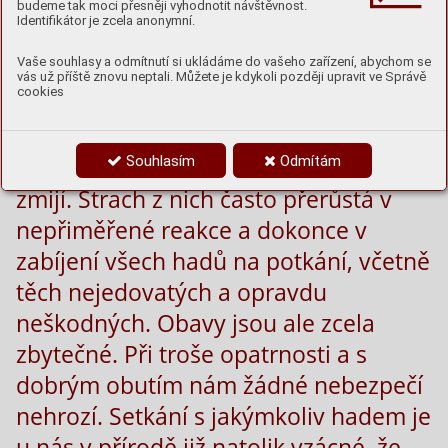
budeme tak moci přesněji vyhodnotit návštěvnost.
Identifikátor je zcela anonymní.
Vaše souhlasy a odmítnutí si ukládáme do vašeho zařízení, abychom se
Především v letních měsících u
vás už příště znovu neptali. Můžete je kdykoli později upravit ve Správě
cookies
mnohých z nás stoupá strach ze
setkání s hady, obzvláště s těmi
Souhlasím
Odmítám
jedovatými. Nejčastěji se lidé obávají
zmijí. Strach z nich často přerůstá v
nepřiměřené reakce a dokonce v
zabíjení všech hadů na potkání, včetně
těch nejedovatých a opravdu
neškodných. Obavy jsou ale zcela
zbytečné. Při troše opatrnosti a s
dobrým obutím nám žádné nebezpečí
nehrozí. Setkání s jakýmkoliv hadem je
u nás v přírodě již natolik vzácné, že