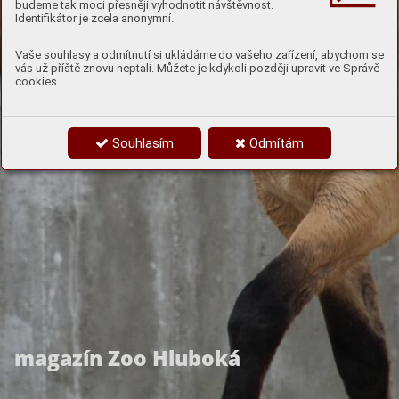
budeme tak moci přesněji vyhodnotit návštěvnost.
Identifikátor je zcela anonymní.
"Tématem tohoto čísla je
Vaše souhlasy a odmítnutí si ukládáme do vašeho zařízení, abychom se
nový domov koní
vás už příště znovu neptali. Můžete je kdykoli později upravit ve Správě
cookies
Převalského, který jsme v
Zoo Hluboká otevřeli po
Souhlasím
Odmítám
rozsáhlé rekonstrukci. Tři
klisny tohoto
fascinujícího druhu si
užívají moderní výběh
inspirovaný mongolskou
stepí."
magazín Zoo Hluboká