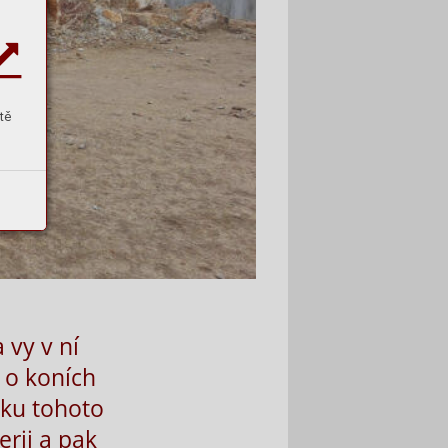
tě
 vy v ní
 o koních
nku tohoto
erii a pak