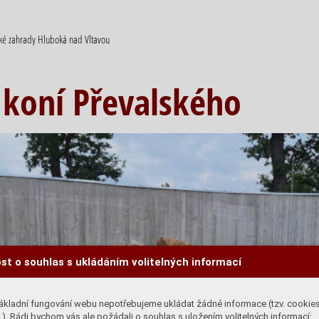
cké zahrady Hluboká nad Vltavou
koní Převalského
st o souhlas s ukládáním volitelných informací
ákladní fungování webu nepotřebujeme ukládat žádné informace (tzv. cookie
). Rádi bychom vás ale požádali o souhlas s uložením volitelných informací: