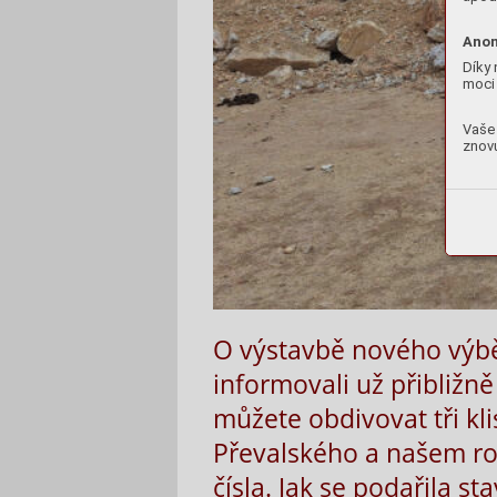
Anon
Díky 
moci 
Vaše 
znovu
O výstavbě nového výbě
informovali už přibližně
můžete obdivovat tři kl
Převalského a našem roz
čísla. Jak se podařila s