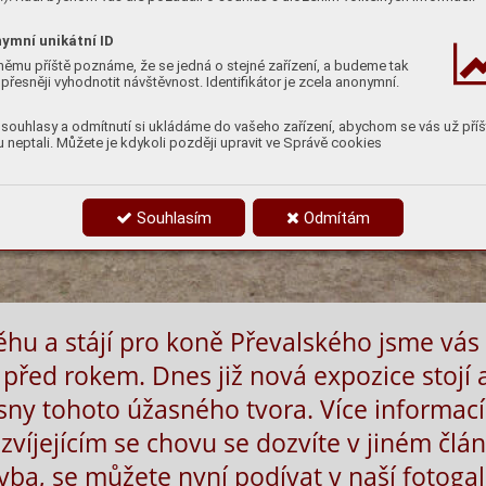
ymní unikátní ID
němu příště poznáme, že se jedná o stejné zařízení, a budeme tak
přesněji vyhodnotit návštěvnost. Identifikátor je zcela anonymní.
souhlasy a odmítnutí si ukládáme do vašeho zařízení, abychom se vás už příš
 neptali. Můžete je kdykoli později upravit ve Správě cookies
Souhlasím
Odmítám
hu a stájí pro koně Převalského jsme vás
 před rokem. Dnes již nová expozice stojí a
isny tohoto úžasného tvora. Více informací
víjejícím se chovu se dozvíte v jiném člá
tavba, se můžete nyní podívat v naší fotogal