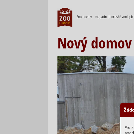
Zoo noviny - magazín Jihočeské zoologi
Nový domov 
Žádo
Pro z
apod.