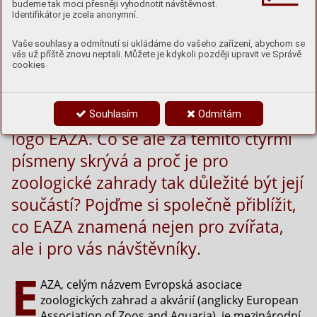
budeme tak moci přesněji vyhodnotit návštěvnost.
Identifikátor je zcela anonymní.
Vaše souhlasy a odmítnutí si ukládáme do vašeho zařízení, abychom se
vás už příště znovu neptali. Můžete je kdykoli později upravit ve Správě
cookies
Možná jste už někdy při návštěvě zoo
zahlédli na cedulce u výběhu zvířat
Souhlasím
Odmítám
logo EAZA. Co se ale za těmito čtyřmi
písmeny skrývá a proč je pro
zoologické zahrady tak důležité být její
součástí? Pojďme si společně přiblížit,
co EAZA znamená nejen pro zvířata,
ale i pro vás návštěvníky.
E
AZA, celým názvem Evropská asociace
zoologických zahrad a akvárií (anglicky European
Association of Zoos and Aquaria), je mezinárodní