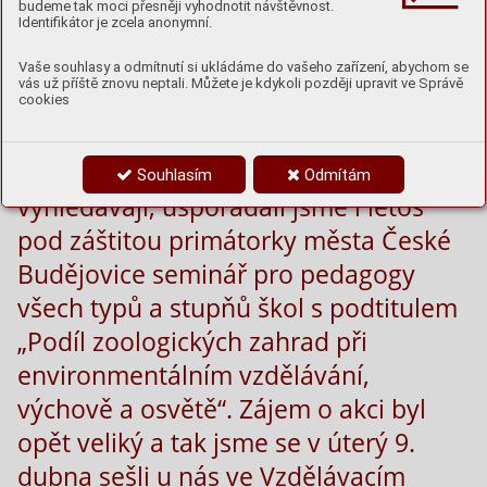
budeme tak moci přesněji vyhodnotit návštěvnost.
Identifikátor je zcela anonymní.
Protože si uvědomujeme, že
vzdělávání a edukaci je potřeba
Vaše souhlasy a odmítnutí si ukládáme do vašeho zařízení, abychom se
vás už příště znovu neptali. Můžete je kdykoli později upravit ve Správě
směřovat nejen k dětem, ale také
cookies
k jejich učitelům, kteří sami často i naši
pomoc v některých tématech
Souhlasím
Odmítám
vyhledávají, uspořádali jsme i letos
pod záštitou primátorky města České
Budějovice seminář pro pedagogy
všech typů a stupňů škol s podtitulem
„Podíl zoologických zahrad při
environmentálním vzdělávání,
výchově a osvětě“. Zájem o akci byl
opět veliký a tak jsme se v úterý 9.
dubna sešli u nás ve Vzdělávacím