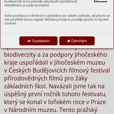
budeme tak moci přesněji vyhodnotit návštěvnost.
Identifikátor je zcela anonymní.
Vaše souhlasy a odmítnutí si ukládáme do vašeho zařízení, abychom se
vás už příště znovu neptali. Můžete je kdykoli později upravit ve Správě
cookies
Ve dnech 15. a 16. května jsme
Souhlasím
Odmítám
společně s Českou koalicí pro ochranu
biodiverzity a za podpory Jihočeského
kraje uspořádali v Jihočeském muzeu
v Českých Budějovicích filmový festival
přírodovědných filmů pro žáky
základních škol. Navázali jsme tak na
úspěšný první ročník tohoto festivalu,
který se konal v loňském roce v Praze
v Národním muzeu. Tento pražský