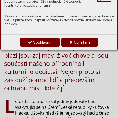
budeme tak moci přesněji vyhodnotit návštěvnost.
Identifikátor je zcela anonymní.
Vaše souhlasy a odmítnutí si ukládáme do vašeho zařízení, abychom se
vás už příště znovu neptali. Můžete je kdykoli později upravit ve Správě
cookies
Plaz roku se v České republice
vyhlašuje od roku 2009. Cílem tohoto
Souhlasím
Odmítám
dlouhodobého projektu je ukázat, že
plazi jsou zajímaví živočichové a jsou
součástí našeho přírodního i
kulturního dědictví. Nejen proto si
zaslouží pomoc lidí a především
ochranu míst, kde žijí.
L
etos tento titul získal jediný jedovatý had
vyskytující se na území České republiky - užovka
hladká. Užovka hladká je nejedovatý had z čeledi