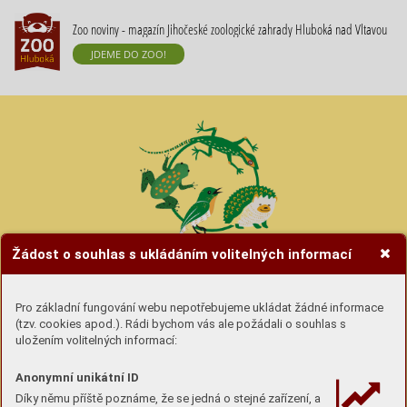
Zoo noviny - magazín Jihočeské zoologické zahrady Hluboká nad Vltavou
JDEME DO ZOO!
Žádost o souhlas s ukládáním volitelných informací
Hravé úkoly se zvířátky
Pro základní fungování webu nepotřebujeme ukládat žádné informace
(tzv. cookies apod.). Rádi bychom vás ale požádali o souhlas s
Úkoly si buď
stáhni (pdf) a vytiskni
nebo si lámej
uložením volitelných informací:
hlavu u obrazovky :-)
Anonymní unikátní ID
Díky němu příště poznáme, že se jedná o stejné zařízení, a