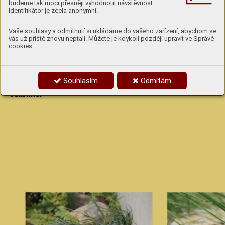
budeme tak moci přesněji vyhodnotit návštěvnost.
Identifikátor je zcela anonymní.
6
Vaše souhlasy a odmítnutí si ukládáme do vašeho zařízení, abychom se
Poznáš užovku hladkou od zmije obecné?
vás už příště znovu neptali. Můžete je kdykoli později upravit ve Správě
cookies
Lidé si občas pletou užovku hladkou s jedovatou
zmijí obecnou. Která je která? Jak je od sebe
Souhlasím
Odmítám
odlišíme?