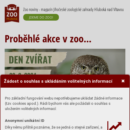
Zoo noviny - magazín Jihočeské zoologické zahrady Hluboká nad Vltavou
JDEME DO ZOO!
Proběhlé akce v zoo...
Žádost o souhlas s ukládáním volitelných informací
Pro základní fungování webu nepotřebujeme ukládat žádné informace
(tzv. cookies apod.). Rádi bychom vás ale požádali o souhlas s
uložením volitelných informací:
Anonymní unikátní ID
Přinášíme vám krátký přehled akcí,
Díky němu příště poznáme, že se jedná o stejné zařízení, a