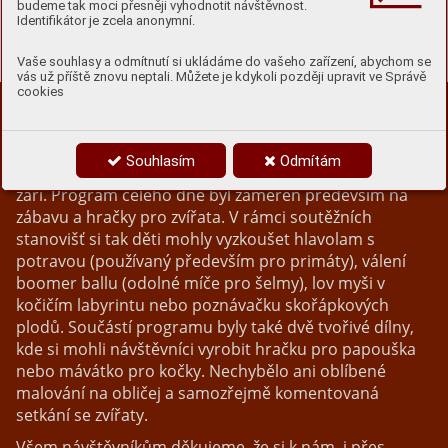
budeme tak moci přesněji vyhodnotit návštěvnost.
které v zoo proběhly v minulém
Identifikátor je zcela anonymní.
čtvrtletí...
Vaše souhlasy a odmítnutí si ukládáme do vašeho zařízení, abychom se
vás už příště znovu neptali. Můžete je kdykoli později upravit ve Správě
cookies
Den zvířat
Den zvířat připadá každoročně na svátek sv. Františka,
Souhlasím
Odmítám
tedy 4. října. My jsme ale slavili už o týden dříve, 28.
září. Program celého dne byl zaměřen především na
zábavu a hračky pro zvířata. V rámci soutěžních
stanovišť si tak děti mohly vyzkoušet hlavolam s
potravou (používaný především pro primáty), válení
boomer ballu (odolné míče pro šelmy), lov myši v
kočičím labyrintu nebo poznávačku skořápkových
plodů. Součástí programu byly také dvě tvořivé dílny,
kde si mohli návštěvníci vyrobit hračku pro papouška
nebo mávátko pro kočky. Nechybělo ani oblíbené
malování na obličej a samozřejmě komentovaná
setkání se zvířaty.
Všem návštěvníkům děkujeme, že si k nám, i přes