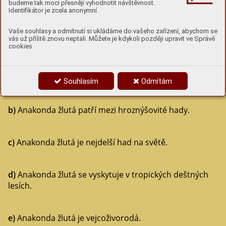
budeme tak moci přesněji vyhodnotit návštěvnost.
Identifikátor je zcela anonymní.
4
Vaše souhlasy a odmítnutí si ukládáme do vašeho zařízení, abychom se
(Ne)pravdy o anakondě žluté
vás už příště znovu neptali. Můžete je kdykoli později upravit ve Správě
cookies
Která tvrzení o anakondě žluté jsou správně a která ne?
Souhlasím
Odmítám
a)
Anakonda žlutá se vyskytuje v Africe.
b)
Anakonda žlutá patří mezi hroznýšovité hady.
c)
Anakonda žlutá je nejdelší had na světě.
d)
Anakonda žlutá se vyskytuje v tropických deštných
lesích.
e)
Anakonda žlutá je vejcoživorodá.