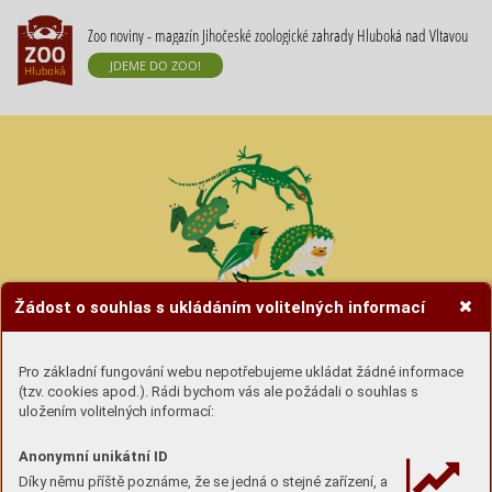
Zoo noviny - magazín Jihočeské zoologické zahrady Hluboká nad Vltavou
JDEME DO ZOO!
Žádost o souhlas s ukládáním volitelných informací
Hravé úkoly se zvířátky
Pro základní fungování webu nepotřebujeme ukládat žádné informace
(tzv. cookies apod.). Rádi bychom vás ale požádali o souhlas s
Úkoly si buď
stáhni (pdf) a vytiskni
nebo si lámej
uložením volitelných informací:
hlavu u obrazovky :-)
Anonymní unikátní ID
Díky němu příště poznáme, že se jedná o stejné zařízení, a