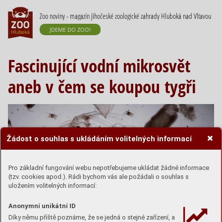
Zoo noviny - magazín Jihočeské zoologické zahrady Hluboká nad Vltavou
JDEME DO ZOO!
Fascinující vodní mikrosvět
aneb v čem se koupou tygři
Žádost o souhlas s ukládáním volitelných informací
Pro základní fungování webu nepotřebujeme ukládat žádné informace
(tzv. cookies apod.). Rádi bychom vás ale požádali o souhlas s
uložením volitelných informací:
Anonymní unikátní ID
Díky němu příště poznáme, že se jedná o stejné zařízení, a