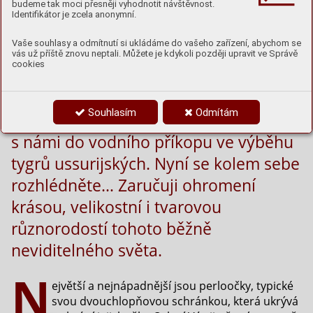
budeme tak moci přesněji vyhodnotit návštěvnost.
Identifikátor je zcela anonymní.
Vaše souhlasy a odmítnutí si ukládáme do vašeho zařízení, abychom se
vás už příště znovu neptali. Můžete je kdykoli později upravit ve Správě
cookies
Souhlasím
Odmítám
Tisíckrát se zmenšete a ponořte se
s námi do vodního příkopu ve výběhu
tygrů ussurijských. Nyní se kolem sebe
rozhlédněte… Zaručuji ohromení
krásou, velikostní i tvarovou
různorodostí tohoto běžně
neviditelného světa.
N
ejvětší a nejnápadnější jsou perloočky, typické
svou dvouchlopňovou schránkou, která ukrývá