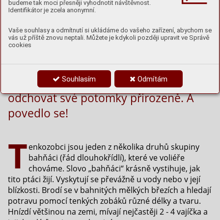
budeme tak moci přesněji vyhodnotit návštěvnost.
Identifikátor je zcela anonymní.
Vaše souhlasy a odmítnutí si ukládáme do vašeho zařízení, abychom se
Letošní rok byl v bahňáčí voliéře, jak jí
vás už příště znovu neptali. Můžete je kdykoli později upravit ve Správě
cookies
pracovně říkáme, jiný než ty
předchozí. Zkusili jsme totiž nechat
Souhlasím
Odmítám
naše tenkozobce opačné vysedět a
odchovat své potomky přirozeně. A
povedlo se!
T
enkozobci jsou jeden z několika druhů skupiny
bahňáci (řád dlouhokřídlí), které ve voliéře
chováme. Slovo „bahňáci“ krásně vystihuje, jak
tito ptáci žijí. Vyskytují se převážně u vody nebo v její
blízkosti. Brodí se v bahnitých mělkých březích a hledají
potravu pomocí tenkých zobáků různé délky a tvaru.
Hnízdí většinou na zemi, mívají nejčastěji 2 - 4 vajíčka a