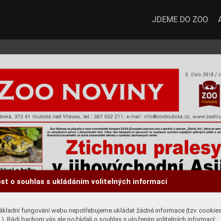
JDEME DO ZOO
st o souhlas s ukládáním volitelných informací
ákladní fungování webu nepotřebujeme ukládat žádné informace (tzv. cookie
). Rádi bychom vás ale požádali o souhlas s uložením volitelných informací: