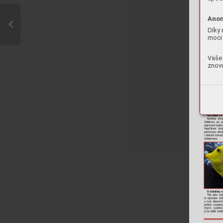
Anon
Díky 
moci 
Vaše 
znovu