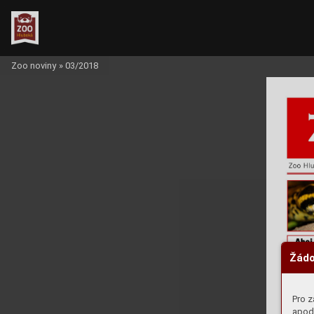
Zoo noviny
»
03/2018
Žádo
Pro z
apod.