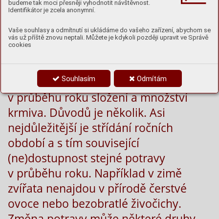
budeme tak moci přesněji vyhodnotit návštěvnost.
Identifikátor je zcela anonymní.
Vaše souhlasy a odmítnutí si ukládáme do vašeho zařízení, abychom se
Vzhledem k tomu, že naše zoologická
vás už příště znovu neptali. Můžete je kdykoli později upravit ve Správě
cookies
zahrada chová poměrně velký počet
druhů zvířat vyskytujících se v České
Souhlasím
Odmítám
republice a v Evropě, měníme jim
v průběhu roku složení a množství
krmiva. Důvodů je několik. Asi
nejdůležitější je střídání ročních
období a s tím související
(ne)dostupnost stejné potravy
v průběhu roku. Například v zimě
zvířata nenajdou v přírodě čerstvé
ovoce nebo bezobratlé živočichy.
Změna potravy může některé druhy